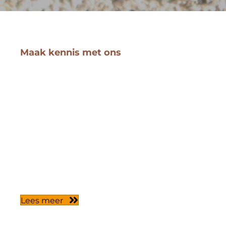
Maak kennis met ons
Ik ben Jan Adams het gezicht achter Adams
Exclusieve Tuinen. Vanaf mijn zestiende ben ik
werkzaam als hovenier. Ik heb eerst in loondienst
gewerkt, en sinds 2022 ben ik voor mijzelf
begonnen.
Wat mij typeert is dat ik graag elke uitdaging
aanga. Ik denk graag met u mee om uw
gedachten in werkelijkheid om te zetten. Of het
nu gaat om een exclusieve veranda, beton of
metselwerk, of een tuin die weer winterklaar
gemaakt moet worden. Niets is te gek voor ons!
Lees meer